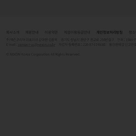
회사소개
채용안내
이용약관
게임이용등급안내
개인정보처리방침
청소
주)넥슨코리아 대표이사 강대현·김정욱 경기도 성남시 분당구 판교로 256번길 7 전화 : 1588-7701 
E-mail :
contact-us@nexon.co.kr
사업자 등록번호 : 220-87-17483호 통신판매업 신고번호
© NEXON Korea Corporation All Rights Reserved.