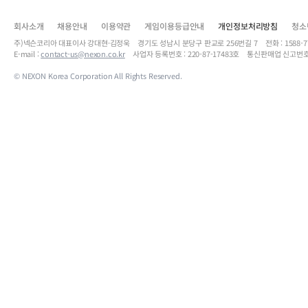
회사소개
채용안내
이용약관
게임이용등급안내
개인정보처리방침
청소
주)넥슨코리아 대표이사 강대현·김정욱 경기도 성남시 분당구 판교로 256번길 7 전화 : 1588-7701 
E-mail :
contact-us@nexon.co.kr
사업자 등록번호 : 220-87-17483호 통신판매업 신고번호
© NEXON Korea Corporation All Rights Reserved.