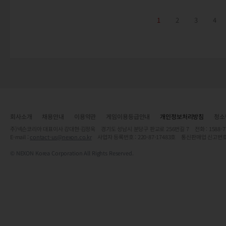
1
2
3
4
회사소개
채용안내
이용약관
게임이용등급안내
개인정보처리방침
청소
주)넥슨코리아 대표이사 강대현·김정욱 경기도 성남시 분당구 판교로 256번길 7 전화 : 1588-7701 
E-mail :
contact-us@nexon.co.kr
사업자 등록번호 : 220-87-17483호 통신판매업 신고번호
© NEXON Korea Corporation All Rights Reserved.