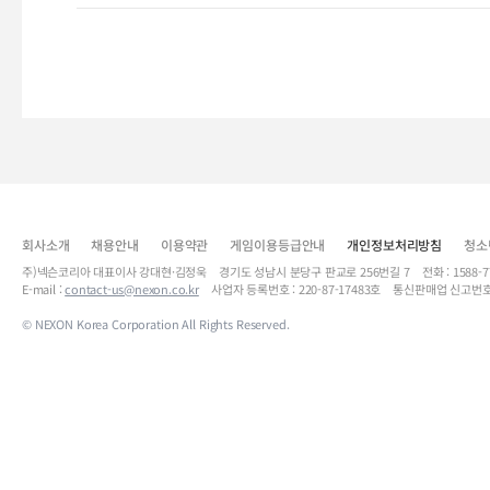
회사소개
채용안내
이용약관
게임이용등급안내
개인정보처리방침
청소
주)넥슨코리아 대표이사 강대현·김정욱 경기도 성남시 분당구 판교로 256번길 7 전화 : 1588-7701 
E-mail :
contact-us@nexon.co.kr
사업자 등록번호 : 220-87-17483호 통신판매업 신고번호
© NEXON Korea Corporation All Rights Reserved.