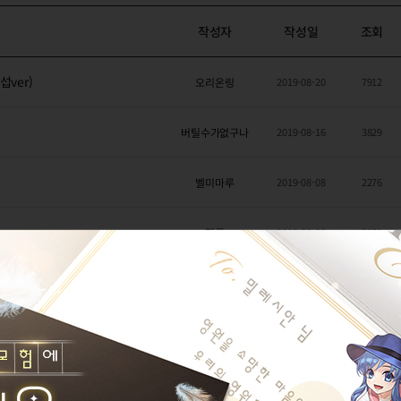
작성자
작성일
조회
ver)
오리온링
2019-08-20
7912
버틸수가없구나
2019-08-16
3829
벨미마루
2019-08-08
2276
헬론
2019-08-08
2151
드 버는 공략
2
키언
2019-07-30
3715
계 깊은곳 편
흑사경
2019-06-05
2825
재가된농장
2019-01-29
8606