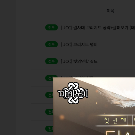
제목
[UCC] 결사대 브리지트 공략+살펴보기 (테섭
[UCC] 브리지트 탭비
[UCC] 빛의연합 길드
[UCC] 과거의 산물
메이트 없이 메이트 효과와 더불어 1억 골
[이벤트]검시타 아인라허 금메달 모음집-얼
[레이드] '광휘의 루' 루 라바다 공략