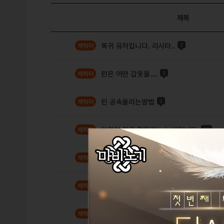
제목
복귀 유저입니다. 리시타..
3
린은 어떤 갑옷을....
3
린 공속올리는방법
3
마영전 처음 접하려는 뉴비입니다.
12
린쟝 린완 린을 위한글 3 린프리매치
2
린쟝 린완 린을 위한글 2
2
린쟝 린완 린을 위한 글