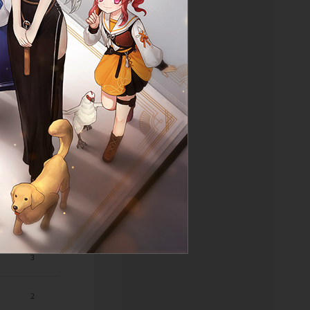
0
7
9
7
7
7
3
2