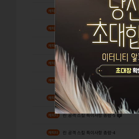
검벨라 질문드립니다
2
여름시즌 추천 메이크업 2탄!
17
린으로 시작하기
5
피오나 [ 바크 솔로저지 ] - 검오나 , 동영
[아리샤] 마나 획득 3가지 방법 - 동영상 추
린 공격 스킬 특이사항 총람-6
4
린 공격 스킬 특이사항 총람-5
2
린 공격 스킬 특이사항 총람-4