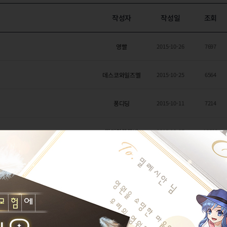
작성자
작성일
조회
영빨
2015-10-26
7697
데스코와일즈멜
2015-10-25
6564
퐁디딩
2015-10-11
7214
딸기향쭈쭈바
2015-10-07
12502
이름만들기너무어렵다
2015-09-30
5115
이름만들기너무어렵다
2015-09-30
4991
암벨라캐
2015-09-29
6796