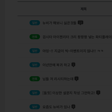
제목
뉴비가 해보니 싫은것들
23
검시타 아이젠리터 크리 팡팡팡 넣는 파티플레이
야잉~!! 지금이 빅~이벤트이지 않냐!! ㅋㅋ
이년만에 복귀 하고
1
님들 저 리시티하는데
1
[둠칫] 이상한 설문지 작성 그만하고!
7
요즘도 뉴비가 있나
6