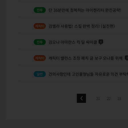
단 36분만에 정복하는 아이젠리터 완전공략!
검벨라 사용법! 스킬 완벽 정리! (실전편)
검오나 아마란스 킥 딜 싸이클
4
캐릭터 밸런스 조정 패치 글 보구 오나를 위해
건의사항인데 고인물형님들 자유로운 의견 부탁
21
22
23