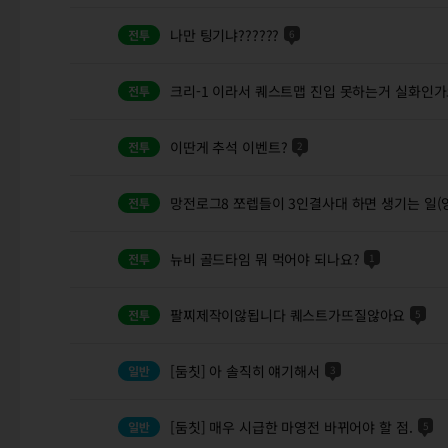
나만 팅기냐??????
6
크리-1 이라서 퀘스트맵 진입 못하는거 실화인가
이딴게 추석 이벤트?
2
망전로그8 쪼렙들이 3인결사대 하면 생기는 일(
뉴비 골드타임 뭐 먹어야 되나요?
1
팔찌제작이않됩니다 퀘스트가뜨질않아요
5
[둠칫] 아 솔직히 얘기해서
3
[둠칫] 매우 시급한 마영전 바뀌어야 할 점.
5