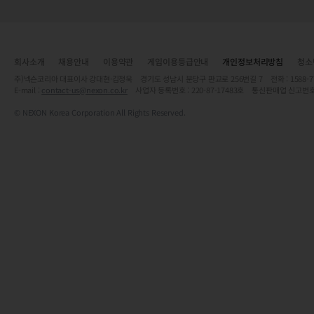
회사소개
채용안내
이용약관
게임이용등급안내
개인정보처리방침
청소
주)넥슨코리아 대표이사 강대현·김정욱 경기도 성남시 분당구 판교로 256번길 7 전화 : 1588-7701 
E-mail :
contact-us@nexon.co.kr
사업자 등록번호 : 220-87-17483호 통신판매업 신고번호
© NEXON Korea Corporation All Rights Reserved.