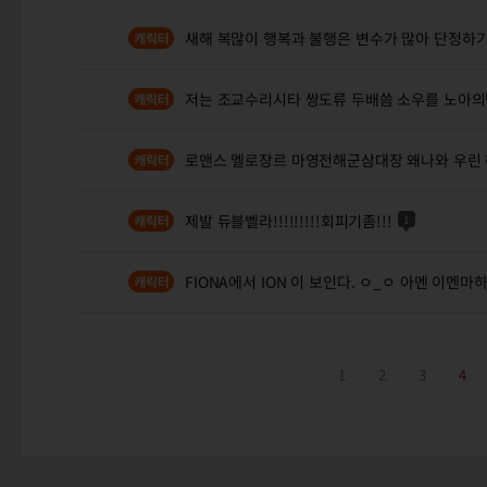
새해 복많이 행복과 불행은 변수가 많아 단정하
저는 조교수리시타 쌍도류 두배씀 소우를 노아의
로맨스 멜로장르 마영전해군삼대장 왜나와 우린
제발 듀블벨라!!!!!!!!!회피기좀!!!
1
FIONA에서 ION 이 보인다. ㅇ_ㅇ 아멘 이멘마
1
2
3
4