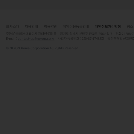
회사소개
채용안내
이용약관
게임이용등급안내
개인정보처리방침
청소
주)넥슨코리아 대표이사 강대현·김정욱 경기도 성남시 분당구 판교로 256번길 7 전화 : 1588-7701 
E-mail :
contact-us@nexon.co.kr
사업자 등록번호 : 220-87-17483호 통신판매업 신고번호
© NEXON Korea Corporation All Rights Reserved.