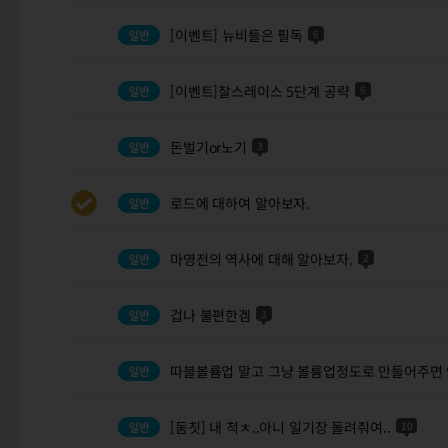
[이벤트] 뉴비들은 필독
6
[이벤트]찰스레이스 5단계 공략
6
돈벌기or노기
3
로드에 대하여 알아보자.
마영전의 역사에 대해 알아보자.
2
겁나 불편한겜
3
따블볼륨업 말고 그냥 볼륨업정도로 만들어주면 
[둠칫] 내 척ㅊ..아니 일기장 돌려줘여..
10