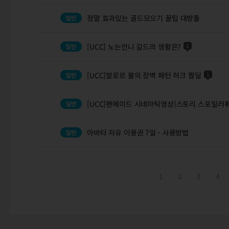
정말 효과있는 골드모으기 꿀팁 대방출
[UCC] 노는언니 길드의 생활은?
2
[UCC]발로르 불의 장벽 패턴 허크 짤딜
1
[UCC]팬메이드 시네마틱영상(스토리 스포일러有
아바타 자유 이용권 7일 - 사용방법
1
2
3
4