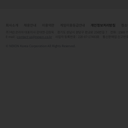
회사소개
채용안내
이용약관
게임이용등급안내
개인정보처리방침
청소
주)넥슨코리아 대표이사 강대현·김정욱 경기도 성남시 분당구 판교로 256번길 7 전화 : 1588-7701 
E-mail :
contact-us@nexon.co.kr
사업자 등록번호 : 220-87-17483호 통신판매업 신고번호
© NEXON Korea Corporation All Rights Reserved.