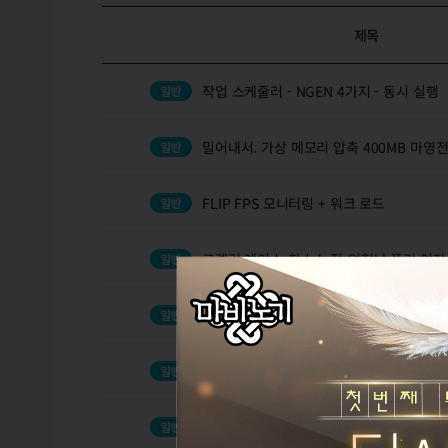
제목
작업 스케줄러 - NGEN 4가지 - 동시 실행
밀어내서. 가상 메모리 압축 400MB 마영전
FLIP FPS 모니터링 + 워크 로드
그렘린 레이스-찬스 누적-엄청난 폭리 이자
Engine Error - failed to lock
2
보스 공략 영상 및 장비 세팅 미리해볼 수 
아스테라 무기 직작했는데 질문이요!!
1