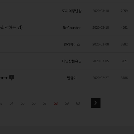
도끼의장난감
2020-03-18
2959
+회전하는 검)
ReCounter
2020-03-10
4261
킬러베이스
2020-03-08
3282
대딩잡는유딩
2020-03-05
3121
 ㅠㅠ
2
벌탱이
2020-02-27
3186
53
54
55
56
57
58
59
60