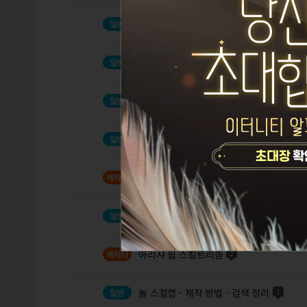
키보드 입력이 안되는 경우. 해결 방법
넥슨 플러그 게임-삭제 않하고. 업데이트 
아스트라 레이드를 위한 여행자의 지원
2
아이템 조합 어떻게 하나요 처음 조합하느
20.04 레서 개편(밸패) 총정리&amp;집중
복귀 유저 질문좀 드립니다.
3
아리샤 윕 스킬트리좀
2
놀 스컬캡 - 제작 방법 - 검색 정리
1