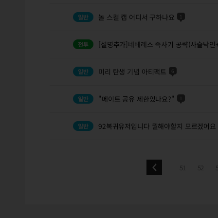
놀 스컬 캡 어디서 구하나요
1
[설명추가]네베레스 즉사기 공략(사슬낙인
미리 탄생 기념 아티팩트
6
"메이트 공유 제한있나요?"
1
92복귀유저입니다 뭘해야할지 모르겠어요
51
52