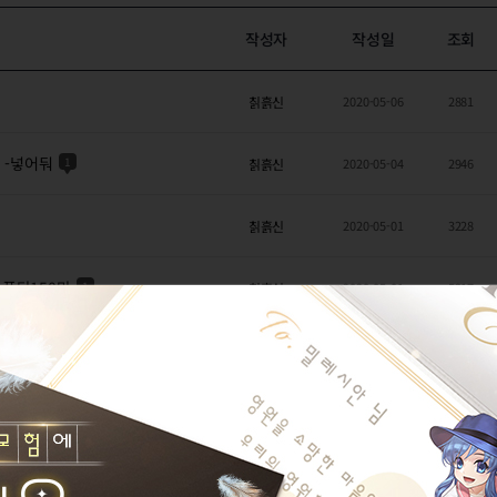
작성자
작성일
조회
칡흙신
2020-05-06
2881
 -넣어둬
1
칡흙신
2020-05-04
2946
칡흙신
2020-05-01
3228
 폭탄150만
1
칡흙신
2020-05-01
5317
칡흙신
2020-05-01
4924
있는 사이트
일인분도못하는
2020-04-27
4466
초밥계란
2020-04-17
3010