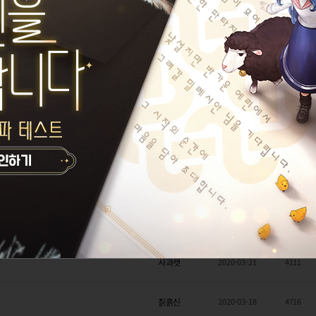
칡흙신
2020-04-12
8006
패치만 하기
칡흙신
2020-04-11
8057
코코샤넬과샤넬
2020-04-10
2229
데요
홍기쓰
2020-04-04
2009
분석!
1
ReCounter
2020-04-03
4843
BergBalance
2020-04-01
2465
사과캣
2020-03-21
4111
칡흙신
2020-03-18
4716