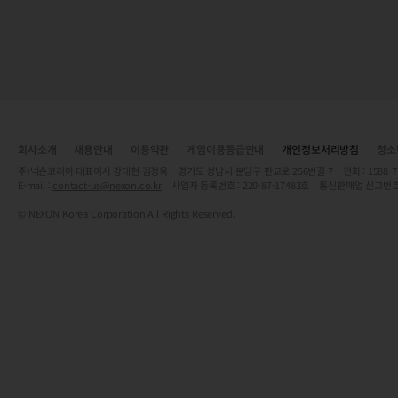
회사소개
채용안내
이용약관
게임이용등급안내
개인정보처리방침
청소
주)넥슨코리아 대표이사 강대현·김정욱 경기도 성남시 분당구 판교로 256번길 7 전화 : 1588-7701 
E-mail :
contact-us@nexon.co.kr
사업자 등록번호 : 220-87-17483호 통신판매업 신고번호
© NEXON Korea Corporation All Rights Reserved.