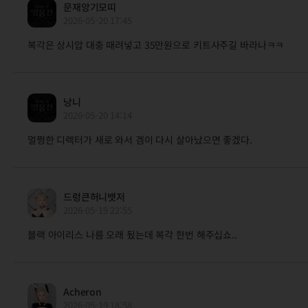
문재앙기모띠
2026-05-20 17:45
복각은 상시압 대충 때려넣고 35만원으로 키트사주길 바라나ㅋㅋ
낭니
2026-05-20 14:14
멀쩡한 디렉터가 새로 와서 겜이 다시 살아났으면 좋겠다.
드렁큰허니뱃저
2026-05-19 22:55
블랙 아이리스 나름 오래 됬는데 복각 한번 해주십쇼..
Acheron
2026-05-19 18:58