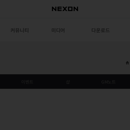
커뮤니티
미디어
다운로드
이벤트
샵
GM노트