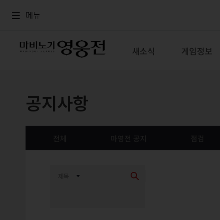
로그인
메뉴
본문
메뉴
새소식
게임정보
공지사항
전체
마영전 공지
점검