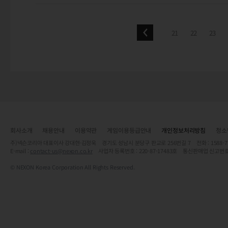
21
22
23
회사소개
채용안내
이용약관
게임이용등급안내
개인정보처리방침
청소
주)넥슨코리아 대표이사 강대현·김정욱 경기도 성남시 분당구 판교로 256번길 7 전화 : 1588-7701 
E-mail :
contact-us@nexon.co.kr
사업자 등록번호 : 220-87-17483호 통신판매업 신고번호
© NEXON Korea Corporation All Rights Reserved.