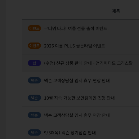
제목
무더위 타파! 여름 선물 출석 이벤트!
2026 여름 PLUS 골든타임 이벤트
(수정) 신규 상품 판매 안내 - 언리미티드 크리스탈
넥슨 고객상담실 임시 휴무 연장 안내
10월 지속 가능한 보안캠페인 진행 안내
넥슨 고객상담실 임시 휴무 연장 안내
9/30(목) 넥슨 정기점검 안내