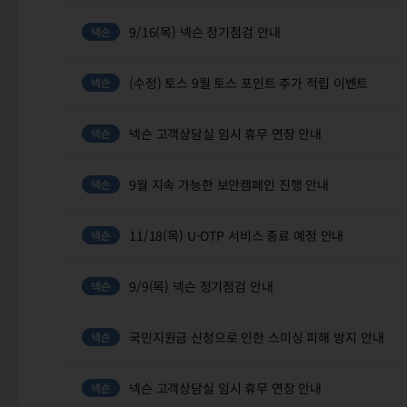
9/16(목) 넥슨 정기점검 안내
(수정) 토스 9월 토스 포인트 추가 적립 이벤트
넥슨 고객상담실 임시 휴무 연장 안내
9월 지속 가능한 보안캠페인 진행 안내
11/18(목) U-OTP 서비스 종료 예정 안내
9/9(목) 넥슨 정기점검 안내
국민지원금 신청으로 인한 스미싱 피해 방지 안내
넥슨 고객상담실 임시 휴무 연장 안내