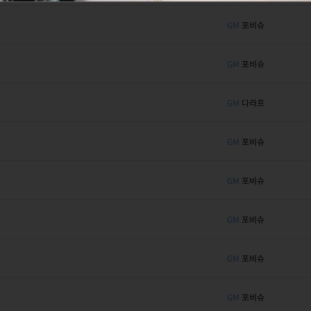
GM
포비슈
GM
포비슈
GM
다라프
GM
포비슈
GM
포비슈
GM
포비슈
GM
포비슈
GM
포비슈