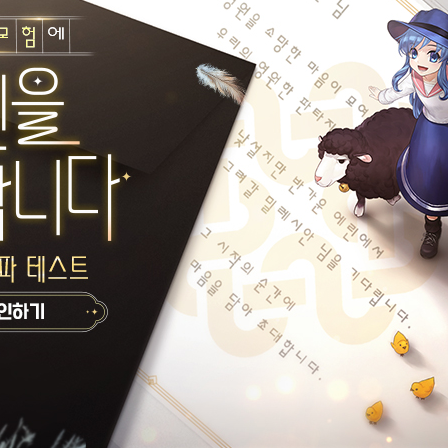
GM
포비슈
GM
포비슈
GM
포비슈
GM
포비슈
GM
포비슈
GM
포비슈
GM
다라프
GM
포비슈