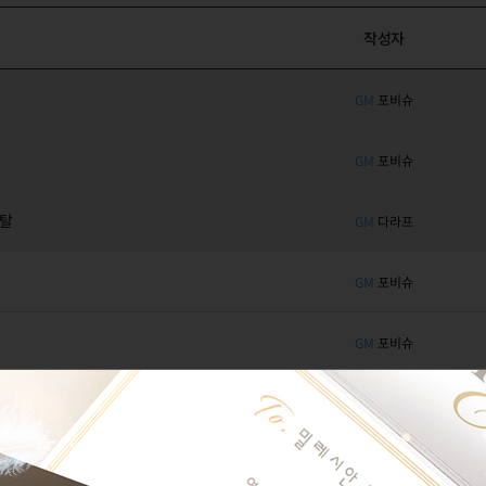
작성자
GM
포비슈
GM
포비슈
스탈
GM
다라프
GM
포비슈
GM
포비슈
GM
다라프
GM
포비슈