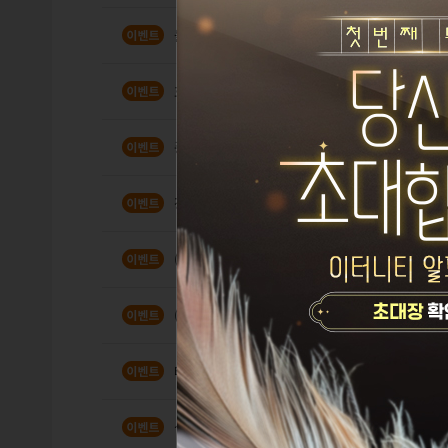
돌아온 신비로운 레이드 큐브 이벤트
호박 유령의 부탁 이벤트
풍요의 숲 추가 코어 이벤트
장비 공유 & 이전 비용 할인 이벤트
(수정) 가을 마블 이벤트
(수정) 낭만 낚시 이벤트
테스트 서버 참여 이벤트
설레는 귀성길! 즐거운 추석 이벤트!