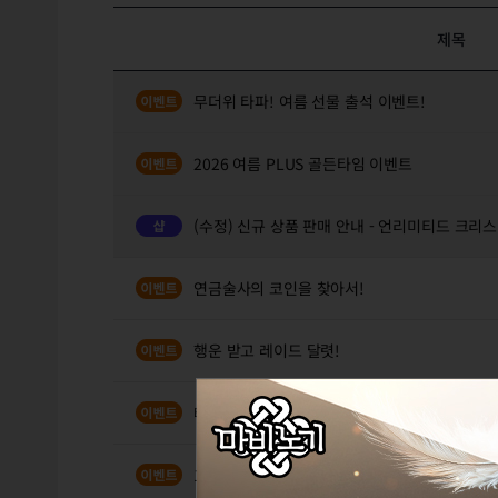
제목
무더위 타파! 여름 선물 출석 이벤트!
2026 여름 PLUS 골든타임 이벤트
(수정) 신규 상품 판매 안내 - 언리미티드 크리
연금술사의 코인을 찾아서!
행운 받고 레이드 달렷!
테스트 서버 참여 이벤트
10월 영웅 패스