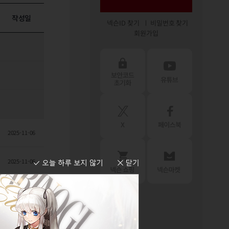
작성일
넥슨ID 찾기
비밀번호 찾기
회원가입
2025-11-06
2025-11-06
2025-11-05
2025-10-23