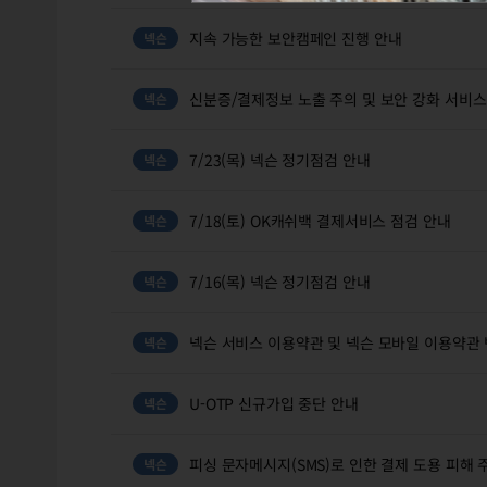
지속 가능한 보안캠페인 진행 안내
신분증/결제정보 노출 주의 및 보안 강화 서비스
7/23(목) 넥슨 정기점검 안내
7/18(토) OK캐쉬백 결제서비스 점검 안내
7/16(목) 넥슨 정기점검 안내
넥슨 서비스 이용약관 및 넥슨 모바일 이용약관 
U-OTP 신규가입 중단 안내
피싱 문자메시지(SMS)로 인한 결제 도용 피해 