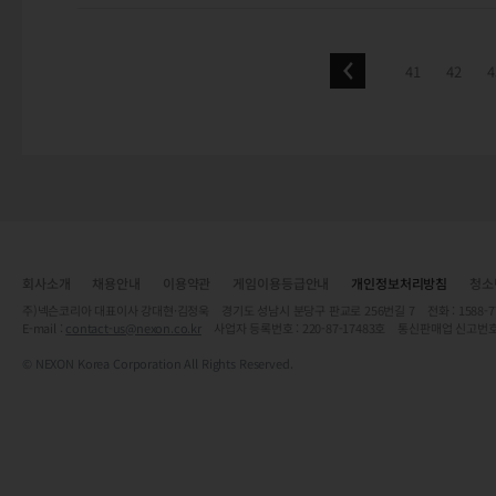
41
42
4
회사소개
채용안내
이용약관
게임이용등급안내
개인정보처리방침
청소
주)넥슨코리아 대표이사 강대현·김정욱 경기도 성남시 분당구 판교로 256번길 7 전화 : 1588-7701 
E-mail :
contact-us@nexon.co.kr
사업자 등록번호 : 220-87-17483호 통신판매업 신고번호
© NEXON Korea Corporation All Rights Reserved.