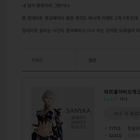
내 컴이 똥컴이라 그런거냐
뭔 업데이트 생길때마다 꼴랑 레이드 하나에 이벤트 2개 3개 인데
업데이트 걸리는 시간이 겜삭제하고 다시 까는 것처럼 오래걸려 이
키워드
일반
파르홀아비오캐
Lv.117
사냐
사냐 : 윽 용
TITLE
진실과
GUILD
설정된