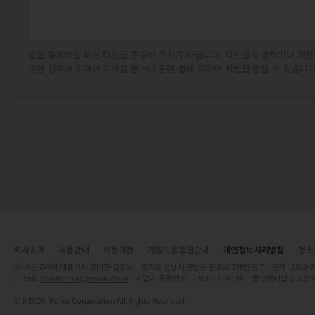
글을 등록하실 때는 타인을 존중해 주시기 바랍니다. 타인을 비방하거나 개인
운영 정책에 의하여 제재를 받거나 관련 법에 의하여 처벌을 받을 수 있습니다
회사소개
채용안내
이용약관
게임이용등급안내
개인정보처리방침
청소
주)넥슨코리아 대표이사 강대현·김정욱 경기도 성남시 분당구 판교로 256번길 7 전화 : 1588-7701 
E-mail :
contact-us@nexon.co.kr
사업자 등록번호 : 220-87-17483호 통신판매업 신고번호
© NEXON Korea Corporation All Rights Reserved.