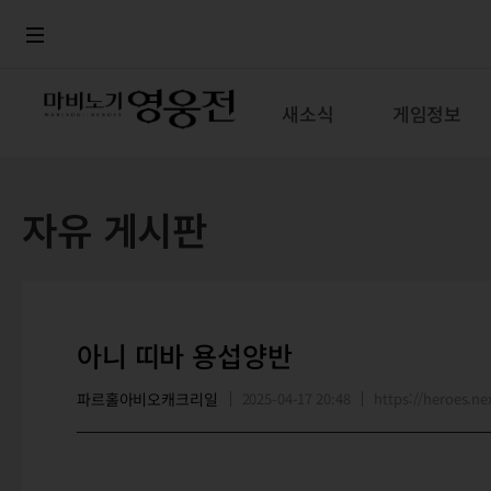
로그인
메뉴
본문
새소식
게임정보
자유 게시판
아니 띠바 용섭양반
파르홀아비오캐크리일
2025-04-17 20:48
https://heroes.