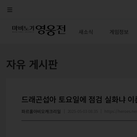
로그인
메뉴
본문
새소식
게임정보
자유 게시판
드래곤섭아 토요일에 점검 실화냐 이
파르홀아비오캐크리일
2025-05-03 08:35
https://heroes.