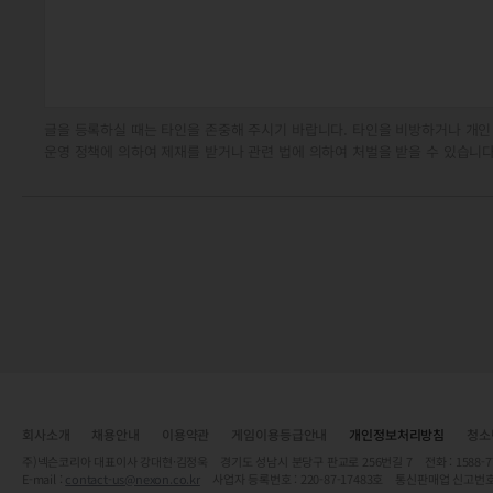
글을 등록하실 때는 타인을 존중해 주시기 바랍니다. 타인을 비방하거나 개인
운영 정책에 의하여 제재를 받거나 관련 법에 의하여 처벌을 받을 수 있습니다
회사소개
채용안내
이용약관
게임이용등급안내
개인정보처리방침
청소
주)넥슨코리아 대표이사 강대현·김정욱 경기도 성남시 분당구 판교로 256번길 7 전화 : 1588-7701 
E-mail :
contact-us@nexon.co.kr
사업자 등록번호 : 220-87-17483호 통신판매업 신고번호