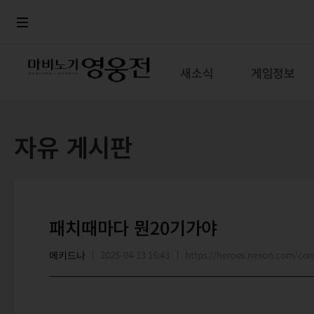
로그인
메뉴
본문
새소식
게임정보
자유 게시판
패치때마다 뭔20기가야
에키드나
2025-04-13 16:43
https://heroes.nexon.com/c