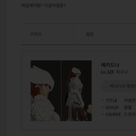
테섭왜이럼? 다갈아엎음?
키워드
일반
에키드나
Lv.125
피오나
빡대가리 헬팟
TITLE
처절한
GUILD
강철
CAIRDE
드라카