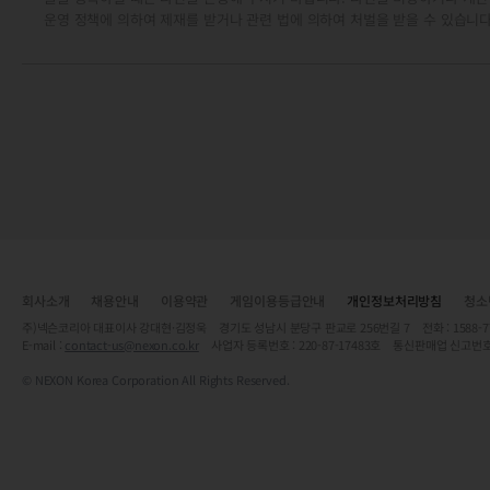
운영 정책에 의하여 제재를 받거나 관련 법에 의하여 처벌을 받을 수 있습니다
회사소개
채용안내
이용약관
게임이용등급안내
개인정보처리방침
청소
주)넥슨코리아 대표이사 강대현·김정욱 경기도 성남시 분당구 판교로 256번길 7 전화 : 1588-7701 
E-mail :
contact-us@nexon.co.kr
사업자 등록번호 : 220-87-17483호 통신판매업 신고번호
© NEXON Korea Corporation All Rights Reserved.