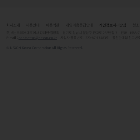
회사소개
채용안내
이용약관
게임이용등급안내
개인정보처리방침
청소
주)넥슨코리아 대표이사 강대현·김정욱 경기도 성남시 분당구 판교로 256번길 7 전화 : 1588-7701 
E-mail :
contact-us@nexon.co.kr
사업자 등록번호 : 220-87-17483호 통신판매업 신고번호
© NEXON Korea Corporation All Rights Reserved.