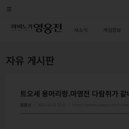
로그인
메뉴
본문
새소식
게임정보
자유 게시판
트오세 용머리랑.마영전 다람쥐가 같네
칡흙신
2026-04-23 23:21
https://heroes.nexon.com/com