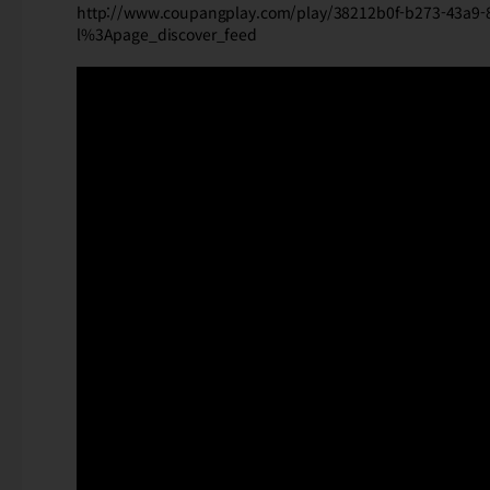
http://www.coupangplay.com/play/38212b0f-b273-43a9-
l%3Apage_discover_feed