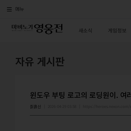
로그인
메뉴
본문
메뉴
새소식
게임정보
자유 게시판
윈도우 부팅 로고의 로딩원이. 여
칡흙신
2026-04-29 03:58
https://heroes.nexon.co