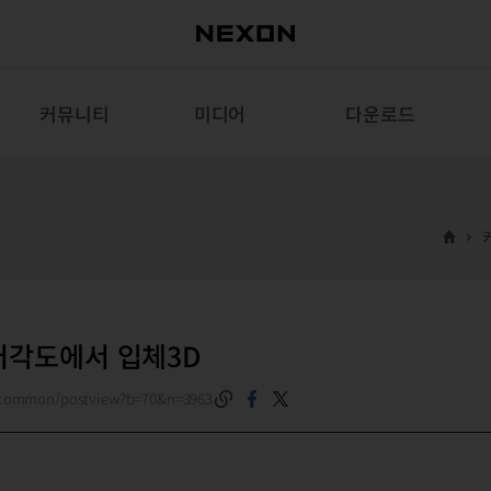
커뮤니티
미디어
다운로드
러각도에서 입체3D
m/common/postview?b=70&n=3963