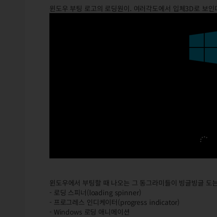
윈도우 부팅 로고의 로딩원이. 여러각도에서 입체3D로 보인다.
윈도우에서 부팅할 때 나오는 그 동그라미들이 빙글빙글 도
- 로딩 스피너(loading spinner)
- 프로그레스 인디케이터(progress indicator)
- Windows 로딩 애니메이션