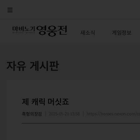
로그인
메뉴
본문
새소식
게임정보
자유 게시판
제 캐릭 머싯죠
흑형의장검
2025-05-21 13:58
https://heroes.nexon.com