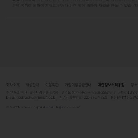
운영 정책에 의하여 제재를 받거나 관련 법에 의하여 처벌을 받을 수 있습니다
회사소개
채용안내
이용약관
게임이용등급안내
개인정보처리방침
청소
주)넥슨코리아 대표이사 강대현·김정욱 경기도 성남시 분당구 판교로 256번길 7 전화 : 1588-7701 
E-mail :
contact-us@nexon.co.kr
사업자 등록번호 : 220-87-17483호 통신판매업 신고번호
© NEXON Korea Corporation All Rights Reserved.