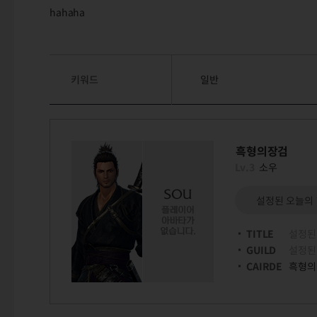
hahaha
키워드
일반
흑형의장검
Lv.3
소우
설정된 오늘의
TITLE
설정된
GUILD
설정된
CAIRDE
흑형의