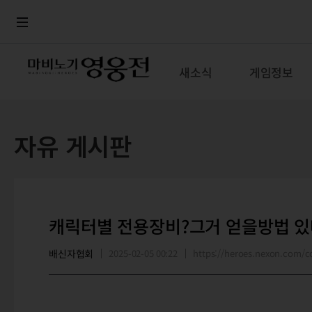
로그인
메뉴
본문
새소식
게임정보
자유 게시판
캐릭터별 전용장비?그거 얻을방법 있
배신자협회
2025-02-05 00:22
https://heroes.nexon.com