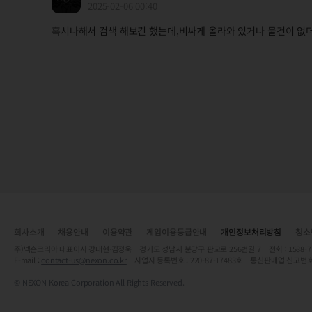
2025-02-06 00:40
혹시나해서 검색 해보긴 했는데,비싸게 올라와 있거나 물건이 없더
회사소개
채용안내
이용약관
게임이용등급안내
개인정보처리방침
청소
주)넥슨코리아 대표이사 강대현·김정욱 경기도 성남시 분당구 판교로 256번길 7 전화 : 1588-7701 
E-mail :
contact-us@nexon.co.kr
사업자 등록번호 : 220-87-17483호 통신판매업 신고번호
© NEXON Korea Corporation All Rights Reserved.