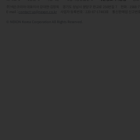
주)넥슨코리아 대표이사 강대현·김정욱 경기도 성남시 분당구 판교로 256번길 7 전화 : 1588-7701 
E-mail :
contact-us@nexon.co.kr
사업자 등록번호 : 220-87-17483호 통신판매업 신고번호
© NEXON Korea Corporation All Rights Reserved.