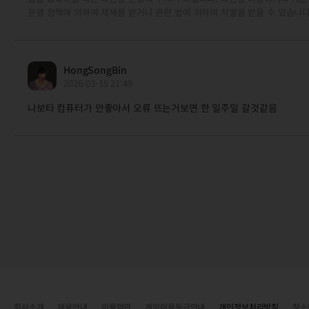
운영 정책에 의하여 제재를 받거나 관련 법에 의하여 처벌을 받을 수 있습니다
HongSongBin
2026-03-15 21:49
나보타 컴퓨터가 안좋아서 오류 뜨는거보면 한 일주일 갈것같음
회사소개
채용안내
이용약관
게임이용등급안내
개인정보처리방침
청소