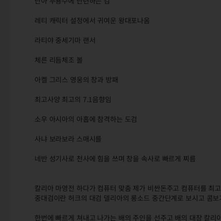
단아 무용수에 단련하는 검
레티 캐릭터 설정에서 귀여운 왕대포나옴
라티야 중세기마 랜서
체른 리듬체조 볼
아켈 그리스 영웅의 창과 방패
최고사양 최고의 7.1음향임
소우 아시아의 아홉에 참격하는 도검
사냐 보라보라 스매시를
네반 성기사로 천사에 힘을 쓰며 창을 속사로 빠르게 찌름
칼리아 마영전 하다가 컴퓨터 맞춤 제가 비싼돈주고 컴퓨터를 최
중대검이란 허크의 대검 델리아의 롱소드 중간단계로 보시고 콤보
한번에 빠르게 쳐내고 나가는 배의 주인을 선주고 배의 대장 칼리