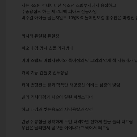
저는 3조원 컨테이너선 유조선 조립부서에서 용접하고
수중용접도 하는 체르니백 피아노 전공자임
비주얼 아이돌 골든차일드 10명아이돌메인보컬 홍주찬은 마영전 
리시타 듀얼검 듀얼창
피오나 검 망치 스몰 라지방패
이비 스탭프 마법지팡이와 특이점의 낫 그외의 악세 책 지능캐가 
카록 기둥 건틀릿 권투장갑
카이 변형된는 활과 핵폭탄 태양광선 이비는 섬광의 빛임
벨라 리시타검과 사슬이 달린 피젯스피너
허크 대검과 찢는용도의 사냥용칼과 샷건
린공주 봉침을 정확하게 두번 타격하면 진하게 혈을 눌러 터트림
우산은 날리면서 콤보를 이어나가고 찍어서 터트림