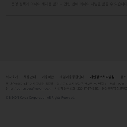
운영 정책에 의하여 제재를 받거나 관련 법에 의하여 처벌을 받을 수 있습니다
회사소개
채용안내
이용약관
게임이용등급안내
개인정보처리방침
청소
주)넥슨코리아 대표이사 강대현·김정욱 경기도 성남시 분당구 판교로 256번길 7 전화 : 1588-7701 
E-mail :
contact-us@nexon.co.kr
사업자 등록번호 : 220-87-17483호 통신판매업 신고번호
© NEXON Korea Corporation All Rights Reserved.