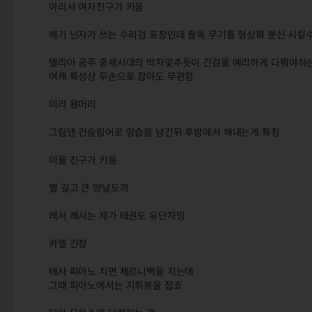
아리샤 여자친구가 키움
헤기 닌자가 쓰는 수리검 표창인데 픨독 무기를 형상화 분신 시킬
델리아 공주 중세시대의 박자맞추듯이 긴검을 예리하게 다뤄야하
여캐 특성상 두손으로 잡아도 무관함
미리 용머리
그림덴 건슬링어로 암습을 남긴뒤 후방에서 해내는게 특징
미울 친구가 키움
벨 길고 큰 양날도끼
레서 레서는 제가 태권도 유단자임
카엘 긴창
테사 피아노 치면 체르니백을 치는데
그때 피아노에서는 지휘봉을 잡죠