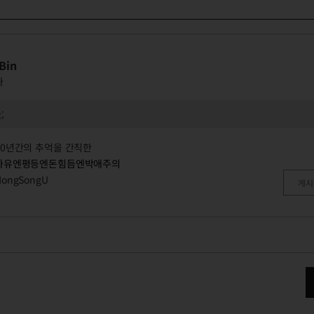
Bin
타
;
10년간의 추억을 간직한
자유엔평등엔돈힘듬엔박애주의
HongSongU
게시