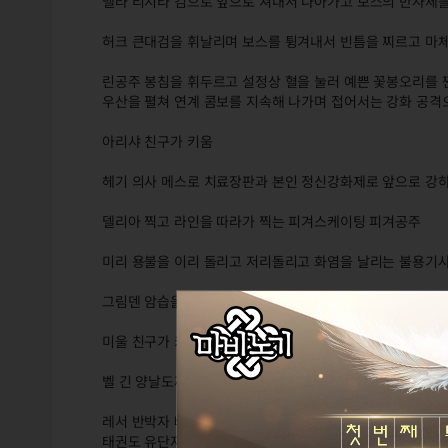
벨라 리시타 검으로 앞으로 쳐내서 나아가고 보스의 반사체
허크 큰대검을 휘날리며 보스를 튕겨내서 빈틈을 찌르고 마
린공주 봉침을 휘두르고 설정상 혈을 눌러 예쁜 꽃봉오리를 
우산을 펼쳐 연계 콤보를 지속해 나가며 접어서는 강화 공격
아리샤 친구가 키움
헤기 의사 메스로 치료장판과 본인 정신강화제로 앞으로 강
델리아 찍고 라인을 따라가 찍는 피겨스케이팅 피겨공주
미리 용불을 이리 돌리고 저리돌리고 화염을 날리는 불용기
그림덴 암습을 새기고 뒤를 돌아가 뒷목침
미울 친구가 키움
벨 긴 양날도끼로 휘두르고 찍으며 탭키로 빠르게 돌리고 찍
레서 반박자 빠른 민첩한 격투가인데 우리집도 체대 집안임
태권도 유단자 유소년 축구 수비수 유소년 감독 체육선생님 