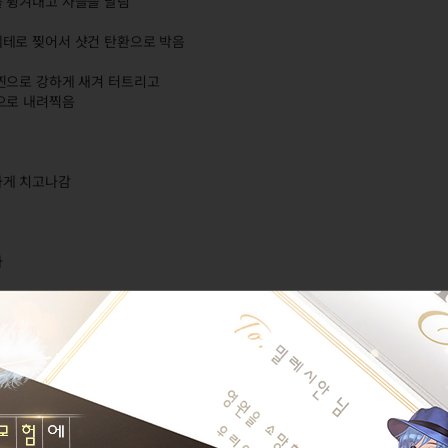
를 튕겨내고 사슬을 날림
체테로 찢어서 샷건 탄환으로 박음
찐으로 강하게 새겨 터트리고
으로 내려찍음
하게 치고나감
사
으면 1티어
 아버지와 특공무술 단수자
간호사 자격증 두명