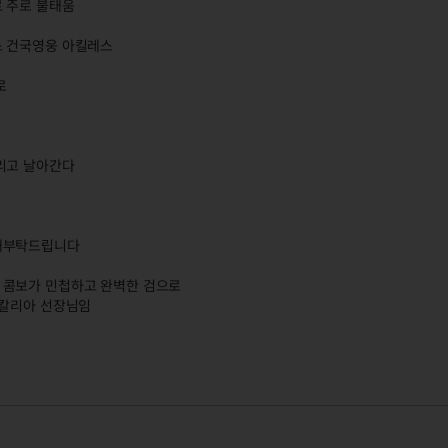
 주로 불태움
스 건국영웅 아킬레스
로
리고 날아간다
양해부탁드립니다
 콤보가 민첩하고 완벽한 검으로
 칼리아 선장님임