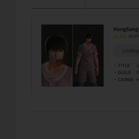
HongSong
Lv.103
리시
LOVE&gt
TITLE
GUILD
CAIRDE