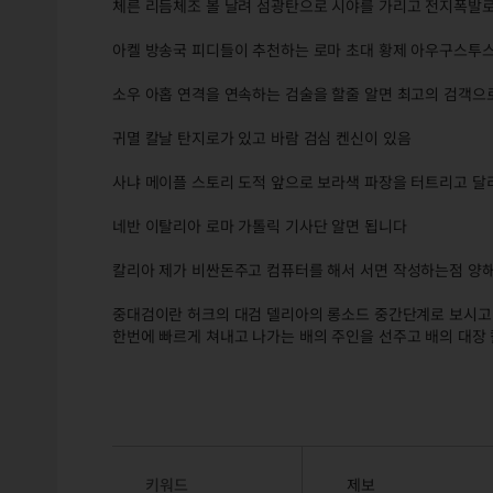
체른 리듬체조 볼 날려 섬광탄으로 시야를 가리고 전지폭발로
아켈 방송국 피디들이 추천하는 로마 초대 황제 아우구스투
소우 아홉 연격을 연속하는 검술을 할줄 알면 최고의 검객으
귀멸 칼날 탄지로가 있고 바람 검심 켄신이 있음
사냐 메이플 스토리 도적 앞으로 보라색 파장을 터트리고 달
네반 이탈리아 로마 가톨릭 기사단 알면 됩니다
칼리아 제가 비싼돈주고 컴퓨터를 해서 서면 작성하는점 
중대검이란 허크의 대검 델리아의 롱소드 중간단계로 보시고
한번에 빠르게 쳐내고 나가는 배의 주인을 선주고 배의 대장
키워드
제보