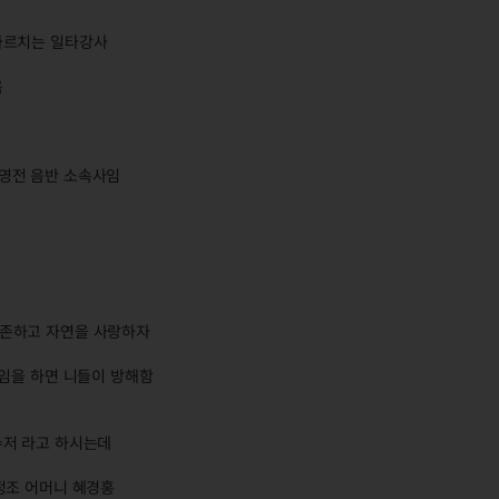
가르치는 일타강사
음
영전 음반 소속사임
보존하고 자연을 사랑하자
게임을 하면 니들이 방해함
수저 라고 하시는데
정조 어머니 혜경홍