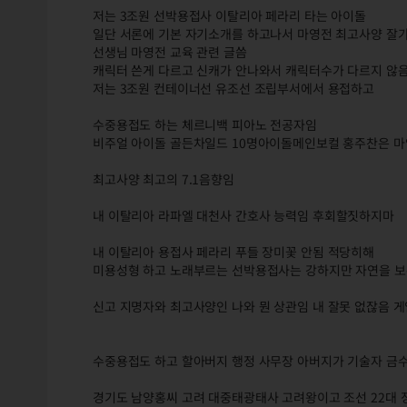
저는 3조원 선박용접사 이탈리아 페라리 타는 아이돌
일단 서론에 기본 자기소개를 하고나서 마영전 최고사양 잘
선생님 마영전 교육 관련 글씀
캐릭터 쓴게 다르고 신캐가 안나와서 캐릭터수가 다르지 않
저는 3조원 컨테이너선 유조선 조립부서에서 용접하고
수중용접도 하는 체르니백 피아노 전공자임
비주얼 아이돌 골든차일드 10명아이돌메인보컬 홍주찬은 마
최고사양 최고의 7.1음향임
내 이탈리아 라파엘 대천사 간호사 능력임 후회할짓하지마
내 이탈리아 용접사 페라리 푸들 장미꽃 안됨 적당히해
미용성형 하고 노래부르는 선박용접사는 강하지만 자연을 
신고 지명자와 최고사양인 나와 뭔 상관임 내 잘못 없잖음 
수중용접도 하고 할아버지 행정 사무장 아버지가 기술자 금
경기도 남양홍씨 고려 대중태광태사 고려왕이고 조선 22대 