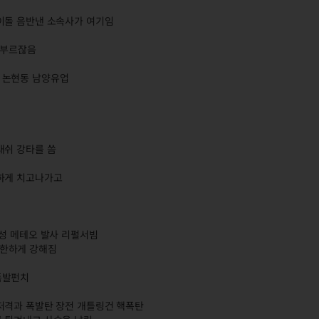
이돌 음반낸 소속사가 여기임
 부르잖음
 논현동 남양유업
대쉬 강타를 씀
첩하게 치고나가고
형성 메테오 발사 리펄서빔
무한하게 강해짐
폭발펀치
저격과 폭발탄 장전 개틀링건 핵폭탄