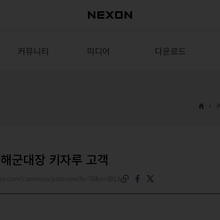
커뮤니티
미디어
다운로드
 해군대장 키자루 고객
exon.com/common/postview?b=70&n=3913