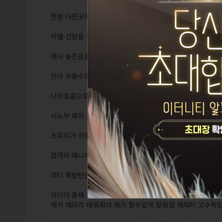
한분 다른곳에서 근무중
카엘 긴창을 찌르고 넓게 공격을 가르는데 범위 반경도 좋고
테사 높은음을 새기고 밝혀서 터트림
단아 무용수와 도검이 하나되어 귀멸 칼날 무한의성 정식 
나비호흡으로 시노부 선생처럼 날아가 당연히 빌런 십위귀월
시노부 제자 츠유리가 주인공 탄지로 기술 홍련화쓰는 엄청
츠유리가 귀멸칼날 일짱임 저거 왠지 츠유리 빡치면 극중 상
검객이 애니에서 사기 포지션임 원피스 삼도류 검성 조로부
레티 폭발탄은 여섯발 중첩탄과 폭격 그리고 설정상 귀여운 
라티야 중세 기마병 마법사 랜서인데 말이없어
제가 페라리 태워줘야 제가 할수있게 맞춰짐 캐릭터 고수픽