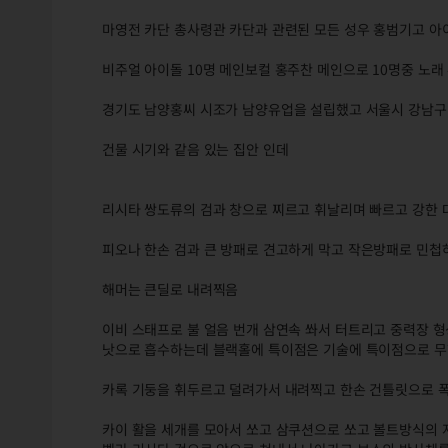
마영전 카단 총사령관 카단과 관련된 모든 성우 홍범기고 아
비주얼 아이돌 10명 메인보컬 홍주찬 메인으로 10명중 노래
경기도 남양홍씨 시조가 남양유업을 설립했고 서울시 강남구
건물 시기와 같음 있는 집안 인데
리시타 쌍도류의 검과 창으로 찌르고 휘날리며 빠르고 강한 
피오나 한손 검과 큰 방패로 견고하게 막고 작은방패로 민
해머는 큰딜로 내려찍음
이비 스태프로 불 얼음 번개 삼연속 쏴서 터트리고 중력장 
낫으로 흡수하는데 블랙홀에 특이점은 기술에 특이점으로 
카록 기둥을 휘두르고 덜려가서 내려찍고 한손 건틀릿으로 
카이 활을 세개를 모아서 쏘고 삼쿠션으로 쏘고 볼트방식의 