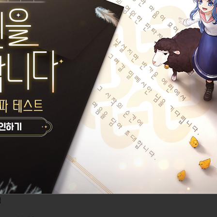
 밸런스가 좋음
극장에서 봤지만 스포아님
 무찌르는 줄거리 전체내용임
난 유망주임
현밀림
터
대포
임