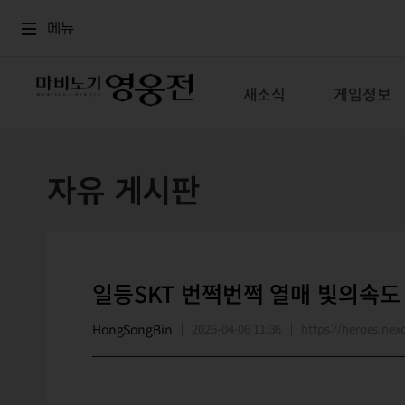
로그인
메뉴
본문
메뉴
새소식
게임정보
자유 게시판
일등SKT 번쩍번쩍 열매 빛의속도
HongSongBin
2026-04-06 11:36
https://heroes.n