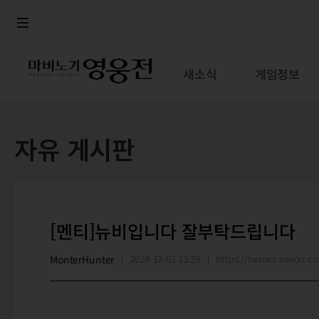
로그인
메뉴
본문
새소식
게임정보
자유 게시판
[멘티]뉴비입니다 잘부탁드립니다
MonterHunter
2024-12-02 23:29
https://heroes.nexon.