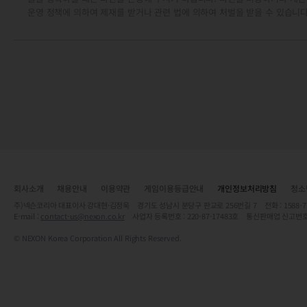
운영 정책에 의하여 제재를 받거나 관련 법에 의하여 처벌을 받을 수 있습니다
회사소개
채용안내
이용약관
게임이용등급안내
개인정보처리방침
청소
주)넥슨코리아 대표이사 강대현·김정욱 경기도 성남시 분당구 판교로 256번길 7 전화 : 1588-7701 
E-mail :
contact-us@nexon.co.kr
사업자 등록번호 : 220-87-17483호 통신판매업 신고번호
© NEXON Korea Corporation All Rights Reserved.