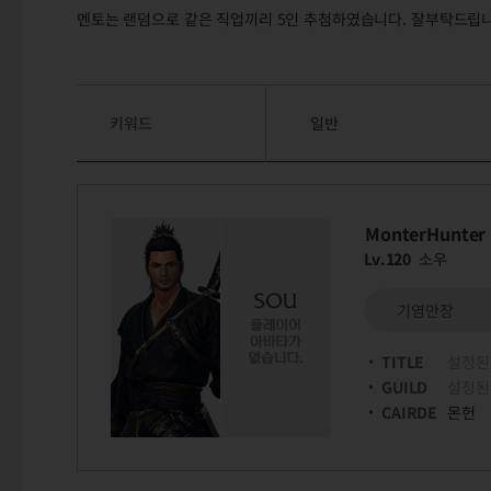
멘토는 랜덤으로 같은 직업끼리 5인 추첨하였습니다. 잘부탁드립
키워드
일반
MonterHunter
Lv.120
소우
기염만장
TITLE
설정된
GUILD
설정된
CAIRDE
몬헌