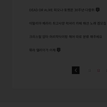
DEAD OR ALIVE 피오나-포켓몬 30주년-다람쥐
5
이탈리아 페라리 최고사양 럭셔리 카페 패션 노래 겜모집
크리스탈 압타 머리작식이랑 헤어 따로 분류 해주세요
뭐라 델리아가 이제
1
11
12