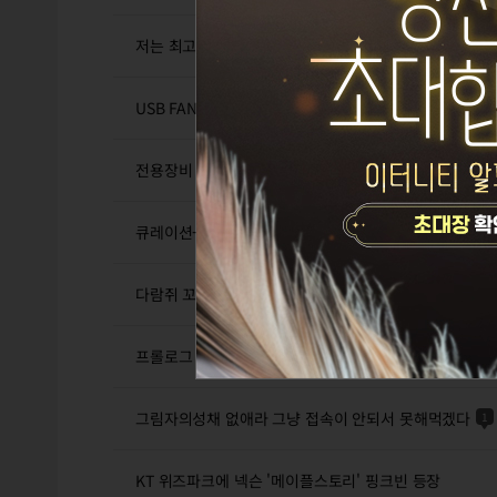
저는 최고사양 이탈리아 페라리 와 아이돌 그대로 하잖음
USB FAN 하나 추가로. PC 공기가 달라짐
전용장비
2
큐레이션-크리에이터 채널 등장-스마트워치60%할인-다
다람쥐 꼬리 에 대해
프롤로그 (프로그래밍 언어) - 가디언 나이트
그림자의성채 없애라 그냥 접속이 안되서 못해먹겠다
1
KT 위즈파크에 넥슨 '메이플스토리' 핑크빈 등장