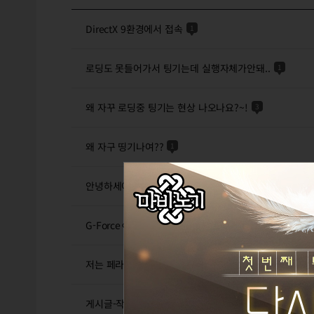
DirectX 9환경에서 접속
1
로딩도 못들어가서 팅기는데 실행자체가안돼..
1
왜 자꾸 로딩중 팅기는 현상 나오나요?~!
3
왜 자구 띵기나여??
1
안녕하세여
G-Forceㅇ_ㅇ''엄마는 초능력자 Drag&Drop
24
저는 페라리3조 선박용접 비주얼10명 아이돌 메인보컬
게시글-작성자 검색 결과가 누락 되어보일때. ㅇ_ㅇ;;