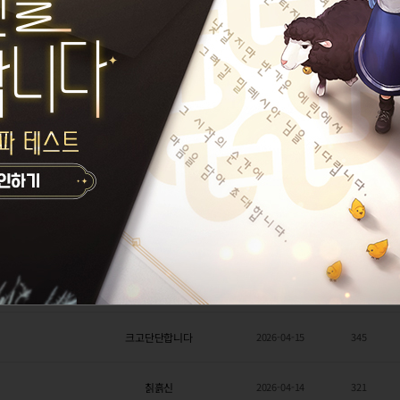
HongSongBin
2026-04-21
342
칡흙신
2026-04-20
295
달콤커피푸딩
2026-04-19
405
스
13
칡흙신
2026-04-19
585
OXOXOX
2026-04-17
535
칡흙신
2026-04-17
370
크고단단합니다
2026-04-15
345
칡흙신
2026-04-14
321