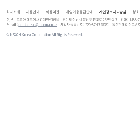
회사소개
채용안내
이용약관
게임이용등급안내
개인정보처리방침
청소
주)넥슨코리아 대표이사 강대현·김정욱 경기도 성남시 분당구 판교로 256번길 7 전화 : 1588-7701 
E-mail :
contact-us@nexon.co.kr
사업자 등록번호 : 220-87-17483호 통신판매업 신고번호
© NEXON Korea Corporation All Rights Reserved.