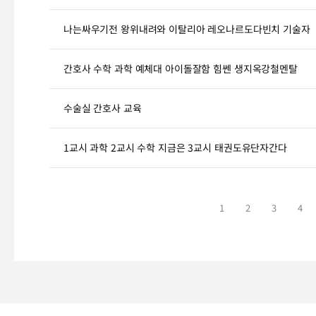
나는싸우기전 왕위내려와 이탈리아 레오나르도다빈치 기술자
간호사 수학 과학 예체대 아이돌잘함 힘쎈 생지옥강철멘탈
수술실 간호사 교육
1교시 과학 2교시 수학 지금은 3교시 태권도유단자간다
1
2
3
4