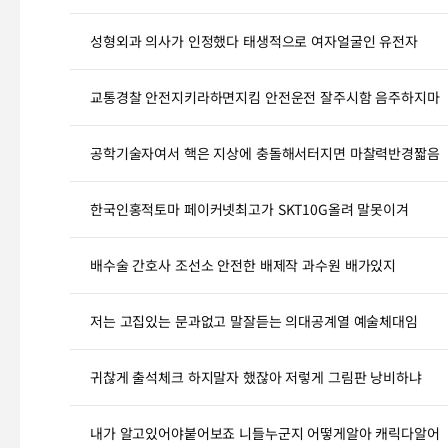
성형외과 의사가 인정했다 태생적으로 여자얼굴인 유전자
교통경찰 안전지키라하면지킴 안전운전 잘주시함 음주하지마
공학기술자여서 핵은 지상에 충돌해서터지면 마찰력반경짧음
한국인홍적토마 페이커넷최고가 SKT10G올려 말못이겨
배수술 간호사 조선소 안전한 배제작 과수원 배가있지
저는 고집있는 문과없고 말잘듣는 의대공계열 예술체대임
귀찮게 출석체크 하지말자 했잖아 저렇게 그림판 낭비하냐
내가 알고있어야붙어보죠 니들누군지 어떻게알아 캐릭다알어