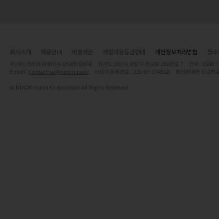
회사소개
채용안내
이용약관
게임이용등급안내
개인정보처리방침
청소
주)넥슨코리아 대표이사 강대현·김정욱 경기도 성남시 분당구 판교로 256번길 7 전화 : 1588-7701 
E-mail :
contact-us@nexon.co.kr
사업자 등록번호 : 220-87-17483호 통신판매업 신고번호
© NEXON Korea Corporation All Rights Reserved.