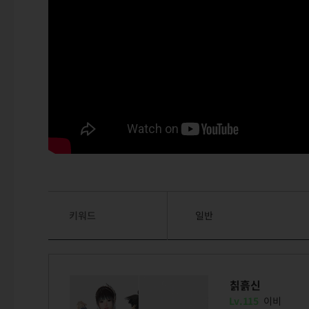
키워드
일반
칡흙신
Lv.115
이비