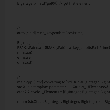
BigInteger x = std::get0(t); // get first element
//
auto [n,e,d] = rsa_keygen(bitsEachPrime);
BigInteger n,e,d;
RSAKeyPair rsa = (RSAKeyPair) rsa_keygen(bitsEachPrime); 
n = rsa.n;
e = rsa.e;
d = rsa.d;
//
main.cpp [Error] converting to 'std::tupleBigInteger, BigInt
std::tuple template-parameter-1-1 ::tuple(_UElements&& .
eter-2-2 = void; _Elements = {BigInteger, BigInteger, BigInt
return (std::tupleBigInteger, BigInteger, BigInteger) {a, Big