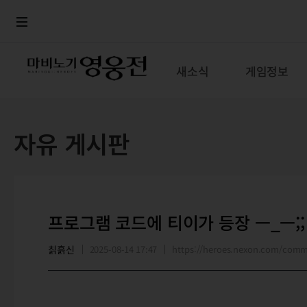
로그인
메뉴
본문
새소식
게임정보
자유 게시판
프로그램 코드에 티이가 등장 ㅡ_ㅡ;;
칡흙신
2025-08-14 17:47
https://heroes.nexon.com/com