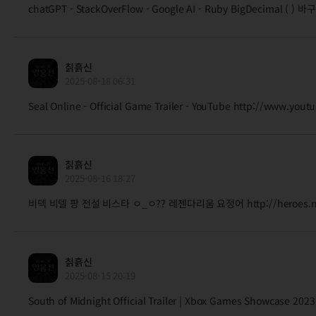
chatGPT - StackOverFlow - Google AI - Ruby BigDecimal
칡흙신
2025-08-18 06:31
Seal Online - Official Game Trailer - YouTube http://www.yo
칡흙신
2025-08-16 18:27
비덱 비델 팡 전설 비스타 ㅇ_ㅇ?? 레젠다리움 요정어 http://heroes.nexo
칡흙신
2025-08-15 20:19
South of Midnight Official Trailer | Xbox Games Showcase 202