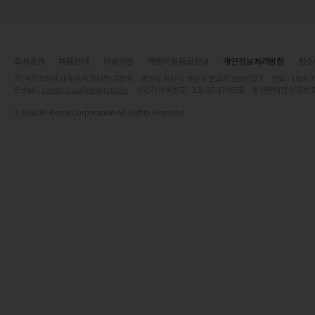
회사소개
채용안내
이용약관
게임이용등급안내
개인정보처리방침
청소
주)넥슨코리아 대표이사 강대현·김정욱 경기도 성남시 분당구 판교로 256번길 7 전화 : 1588-7701 
E-mail :
contact-us@nexon.co.kr
사업자 등록번호 : 220-87-17483호 통신판매업 신고번호
© NEXON Korea Corporation All Rights Reserved.