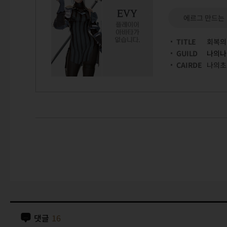
에르그 만드는
TITLE
회복의
GUILD
나의나
CAIRDE
나의초
댓글
16