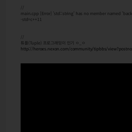
//
main.cpp [Error] 'std::string' has no member named 'back
-std=c++11
//
튜플(Tuple) 프로그래밍이 인기 ㅇ_ㅇ
http://heroes.nexon.com/community/tipbbs/view?post