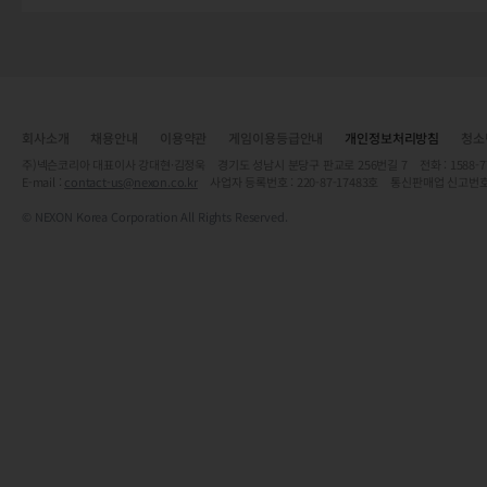
회사소개
채용안내
이용약관
게임이용등급안내
개인정보처리방침
청소
주)넥슨코리아 대표이사 강대현·김정욱 경기도 성남시 분당구 판교로 256번길 7 전화 : 1588-7701 
E-mail :
contact-us@nexon.co.kr
사업자 등록번호 : 220-87-17483호 통신판매업 신고번호
© NEXON Korea Corporation All Rights Reserved.