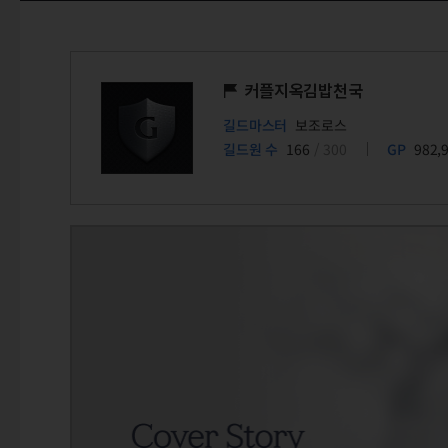
커플지옥김밥천국
길드마스터
보조로스
길드원 수
166
/ 300
GP
982,