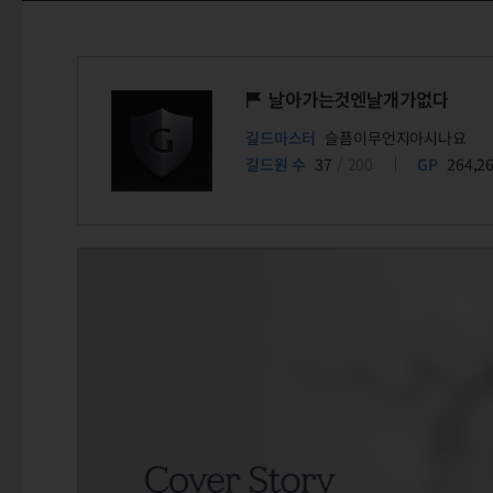
날아가는것엔날개가없다
길드마스터
슬픔이무언지아시나요
길드원 수
37
/ 200
GP
264,2