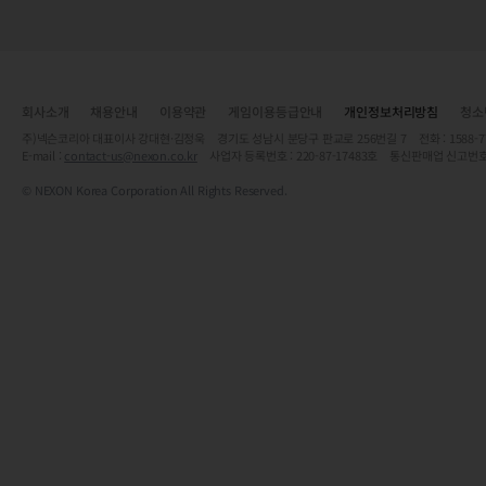
회사소개
채용안내
이용약관
게임이용등급안내
개인정보처리방침
청소
주)넥슨코리아 대표이사 강대현·김정욱 경기도 성남시 분당구 판교로 256번길 7 전화 : 1588-7701 
E-mail :
contact-us@nexon.co.kr
사업자 등록번호 : 220-87-17483호 통신판매업 신고번호
© NEXON Korea Corporation All Rights Reserved.