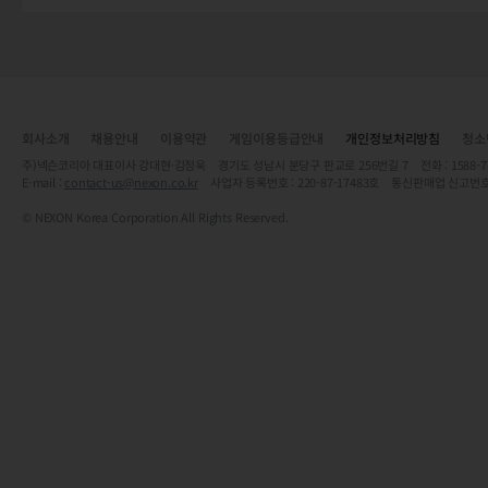
회사소개
채용안내
이용약관
게임이용등급안내
개인정보처리방침
청소
주)넥슨코리아 대표이사 강대현·김정욱 경기도 성남시 분당구 판교로 256번길 7 전화 : 1588-7701 
E-mail :
contact-us@nexon.co.kr
사업자 등록번호 : 220-87-17483호 통신판매업 신고번호
© NEXON Korea Corporation All Rights Reserved.