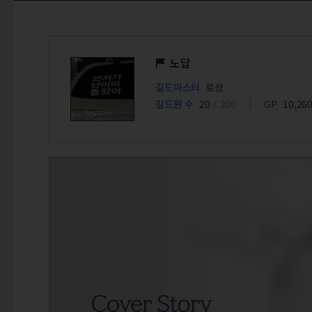
노답
길드마스터
로성
길드원 수
20
/ 200
GP
10,26