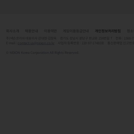
회사소개
채용안내
이용약관
게임이용등급안내
개인정보처리방침
청소
주)넥슨코리아 대표이사 강대현·김정욱 경기도 성남시 분당구 판교로 256번길 7 전화 : 1588-7701 
E-mail :
contact-us@nexon.co.kr
사업자 등록번호 : 220-87-17483호 통신판매업 신고번호
© NEXON Korea Corporation All Rights Reserved.