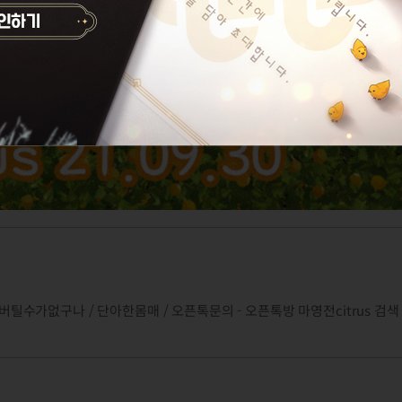
 버틸수가없구나 / 단아한몸매 / 오픈톡문의 - 오픈톡방 마영전citrus 검색