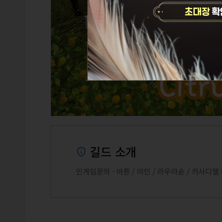
길드 소개
인게임문의 - 바튼 / 야인 / 라우라슌 / 카사디엘