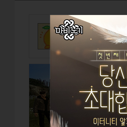
Citrus
길드마스터
희콩
길드원 수
142
/ 300
GP