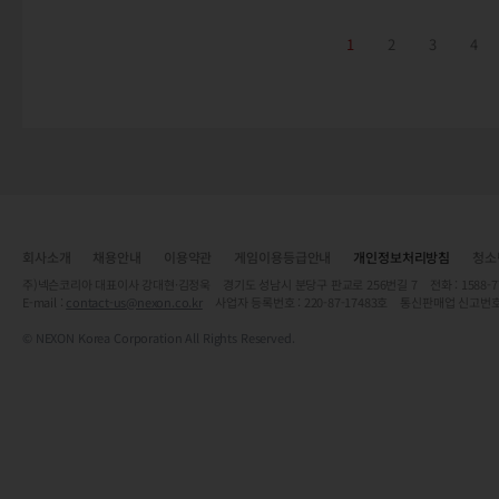
1
2
3
4
회사소개
채용안내
이용약관
게임이용등급안내
개인정보처리방침
청소
주)넥슨코리아 대표이사 강대현·김정욱 경기도 성남시 분당구 판교로 256번길 7 전화 : 1588-7701 
E-mail :
contact-us@nexon.co.kr
사업자 등록번호 : 220-87-17483호 통신판매업 신고번호
© NEXON Korea Corporation All Rights Reserved.