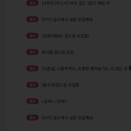
13주년 [리스너] 버프 길드 (길드 채팅 X)
[티아] 길드에서 길원 모집해요
[공제가뭐요] 길드원 모집중!
쥬시쿨 길드원 모집
[다혼싶] 시끌벅적도, 조용한 혼자놀기도 다 있는 곳
[흙수저]길드원 모집중
<공략> <전략>
[티아] 길드에서 길원 모집해요