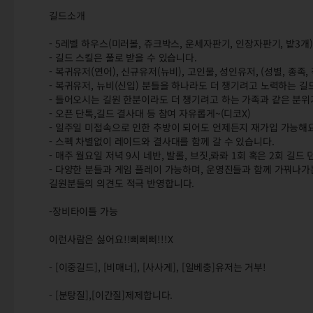
길드소개
- 5레벨 하우스(미러볼, 쥬크박스, 운세자판기, 인장자판기, 밭3개)
- 길드 스킬은 풀로 받을 수 있습니다.
- 복귀유저(연어), 신규유저(뉴비), 고인물, 성인유저, (성별, 종족,
- 복귀유저, 뉴비(신입) 분들을 하나라도 더 챙기려고 노력하는 길
- 들어오시는 길원 한분이라도 더 챙기려고 하는 가족과 같은 분
- 오픈 단톡,길드 결사대 등 참여 자유롭게~(디코X)
- 일주일 미접속으로 인한 추방이 되어도 언제든지 재가입 가능해요
- 스펙 차별없이 레이드와 결사대를 함께 갈 수 있습니다.
- 매주 월요일 저녁 9시 네반, 발롤, 브짓,롸롸 1회 혹은 2회 길
- 다양한 분들과 게임 플레이 가능하며, 운영진들과 함께 가꿔나
길원분들의 의견도 적극 반영합니다.
-장비타이틀 가능
이런사람은 싫어요!!삐삐삐!!!X
- [이중길드], [비매너], [사사게], [일베충]유저는 거부!
- [분탕질],[이간질]제제합니다.