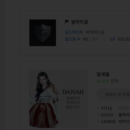
월하의꽃
길드마스터
바이러스김
길드원 수
98
/ 200
GP
691,0
달새울
Lv.114
단아
행복은 내 안에
TITLE
설정된
GUILD
월하의
CAIRDE
새벽의