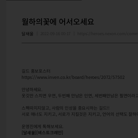
월하의꽃에 어서오세요
달새울
2022-09-16 00:17
https://heroes.nexon.com/com
길드 홍보포스터
https://www.inven.co.kr/board/heroes/2072/57502
안녕하세요.
옷깃만 스치면 우연, 두번째 만남은 인연, 세번째만남은 필연이라
스펙따지지않고, 사람의 인성을 중요시하는 길드!!
서로 매너도 지키고, 서로가 지킬것은 지키고, 언어의 선택도 잘하며
운영진에게 톡해보세요.
[달새울][비스트크레인]