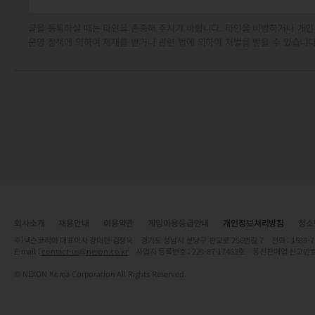
글을 등록하실 때는 타인을 존중해 주시기 바랍니다. 타인을 비방하거나 개인
운영 정책에 의하여 제재를 받거나 관련 법에 의하여 처벌을 받을 수 있습니다
회사소개
채용안내
이용약관
게임이용등급안내
개인정보처리방침
청소
주)넥슨코리아 대표이사 강대현·김정욱 경기도 성남시 분당구 판교로 256번길 7 전화 : 1588-7701 
E-mail :
contact-us@nexon.co.kr
사업자 등록번호 : 220-87-17483호 통신판매업 신고번호
© NEXON Korea Corporation All Rights Reserved.