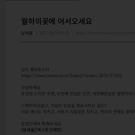
월하의꽃에 어서오세요
달새울
2022-09-16 00:17
https://heroes.nexon.com/com
길드 홍보포스터
https://www.inven.co.kr/board/heroes/2072/57502
안녕하세요.
옷깃만 스치면 우연, 두번째 만남은 인연, 세번째만남은 필연이라
스펙따지지않고, 사람의 인성을 중요시하는 길드!!
서로 매너도 지키고, 서로가 지킬것은 지키고, 언어의 선택도 잘하며
운영진에게 톡해보세요.
[달새울][비스트크레인]