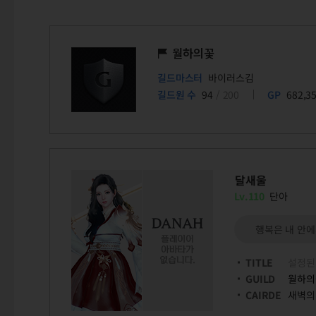
월하의꽃
길드마스터
바이러스김
길드원 수
94
/ 200
GP
682,3
달새울
Lv.110
단아
행복은 내 안에
TITLE
설정된
GUILD
월하의
CAIRDE
새벽의