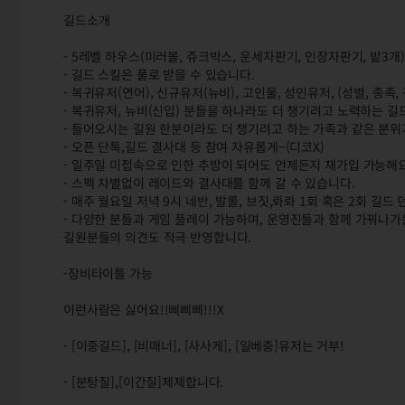
길드소개
- 5레벨 하우스(미러볼, 쥬크박스, 운세자판기, 인장자판기, 밭3개)
- 길드 스킬은 풀로 받을 수 있습니다.
- 복귀유저(연어), 신규유저(뉴비), 고인물, 성인유저, (성별, 종족,
- 복귀유저, 뉴비(신입) 분들을 하나라도 더 챙기려고 노력하는 길
- 들어오시는 길원 한분이라도 더 챙기려고 하는 가족과 같은 분
- 오픈 단톡,길드 결사대 등 참여 자유롭게~(디코X)
- 일주일 미접속으로 인한 추방이 되어도 언제든지 재가입 가능해요
- 스펙 차별없이 레이드와 결사대를 함께 갈 수 있습니다.
- 매주 월요일 저녁 9시 네반, 발롤, 브짓,롸롸 1회 혹은 2회 길
- 다양한 분들과 게임 플레이 가능하며, 운영진들과 함께 가꿔나
길원분들의 의견도 적극 반영합니다.
-장비타이틀 가능
이런사람은 싫어요!!삐삐삐!!!X
- [이중길드], [비매너], [사사게], [일베충]유저는 거부!
- [분탕질],[이간질]제제합니다.