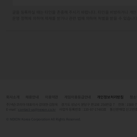
글을 등록하실 때는 타인을 존중해 주시기 바랍니다. 타인을 비방하거나 개인
운영 정책에 의하여 제재를 받거나 관련 법에 의하여 처벌을 받을 수 있습니다
회사소개
채용안내
이용약관
게임이용등급안내
개인정보처리방침
청소
주)넥슨코리아 대표이사 강대현·김정욱 경기도 성남시 분당구 판교로 256번길 7 전화 : 1588-7701 
E-mail :
contact-us@nexon.co.kr
사업자 등록번호 : 220-87-17483호 통신판매업 신고번호
© NEXON Korea Corporation All Rights Reserved.