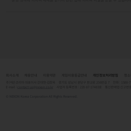
회사소개
채용안내
이용약관
게임이용등급안내
개인정보처리방침
청소
주)넥슨코리아 대표이사 강대현·김정욱 경기도 성남시 분당구 판교로 256번길 7 전화 : 1588-7701 
E-mail :
contact-us@nexon.co.kr
사업자 등록번호 : 220-87-17483호 통신판매업 신고번호
© NEXON Korea Corporation All Rights Reserved.