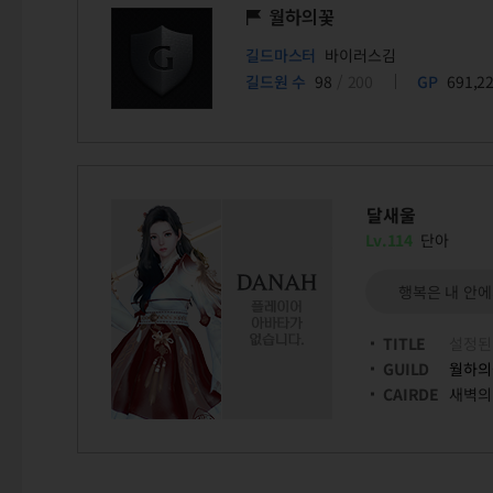
월하의꽃
길드마스터
바이러스김
길드원 수
98
/ 200
GP
691,2
달새울
Lv.114
단아
행복은 내 안에
TITLE
설정된
GUILD
월하의
CAIRDE
새벽의