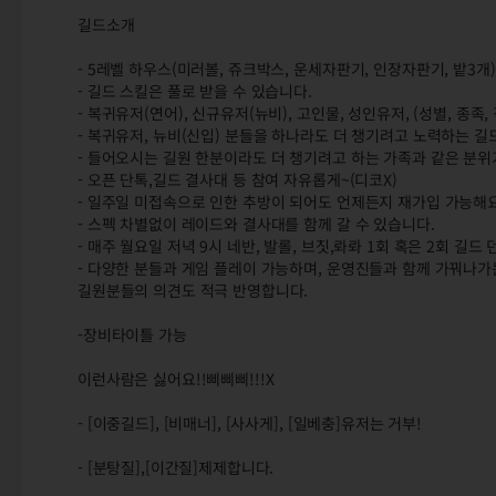
길드소개
- 5레벨 하우스(미러볼, 쥬크박스, 운세자판기, 인장자판기, 밭3개)
- 길드 스킬은 풀로 받을 수 있습니다.
- 복귀유저(연어), 신규유저(뉴비), 고인물, 성인유저, (성별, 종족,
- 복귀유저, 뉴비(신입) 분들을 하나라도 더 챙기려고 노력하는 길
- 들어오시는 길원 한분이라도 더 챙기려고 하는 가족과 같은 분
- 오픈 단톡,길드 결사대 등 참여 자유롭게~(디코X)
- 일주일 미접속으로 인한 추방이 되어도 언제든지 재가입 가능해요
- 스펙 차별없이 레이드와 결사대를 함께 갈 수 있습니다.
- 매주 월요일 저녁 9시 네반, 발롤, 브짓,롸롸 1회 혹은 2회 길
- 다양한 분들과 게임 플레이 가능하며, 운영진들과 함께 가꿔나
길원분들의 의견도 적극 반영합니다.
-장비타이틀 가능
이런사람은 싫어요!!삐삐삐!!!X
- [이중길드], [비매너], [사사게], [일베충]유저는 거부!
- [분탕질],[이간질]제제합니다.