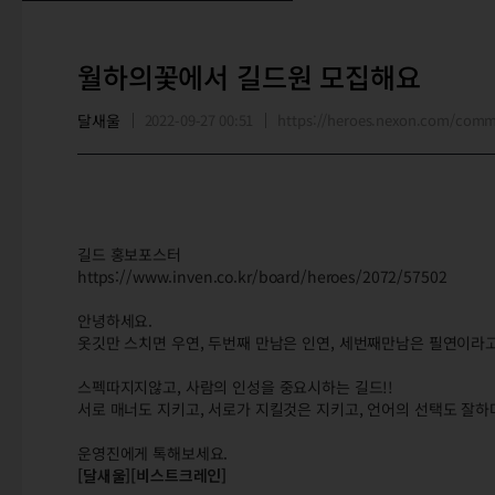
월하의꽃에서 길드원 모집해요
달새울
2022-09-27 00:51
https://heroes.nexon.com/com
길드 홍보포스터
https://www.inven.co.kr/board/heroes/2072/57502
안녕하세요.
옷깃만 스치면 우연, 두번째 만남은 인연, 세번째만남은 필연이라
스펙따지지않고, 사람의 인성을 중요시하는 길드!!
서로 매너도 지키고, 서로가 지킬것은 지키고, 언어의 선택도 잘하며
운영진에게 톡해보세요.
[달새울][비스트크레인]