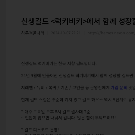
신생길드 <럭키비키>에서 함께 성장
하루겨울나라
2024-10-07 22:21
https://heroes.nexon.c
신생길드 럭키비키는 친목 지향 길드입니다.
24년 9월에 만들어진 신생길드 럭키비키에서 함께 성장할 길드원
저레벨 / 뉴비 / 복귀 / 기존 / 고인물 등 운영진에게
가입 문의
귓말
현재 길드 스킬은 꾸준히 켜져 있고 길드 하우스 역시 5단계로 유
* 매주 토요일 오후 8시 길드 결사대 2순!
-. 인원이 많으면 나눠서 갑니다. 많은 참여 부탁드려요!
* 길드 디스코드 운영!