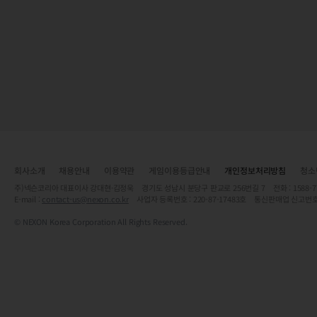
회사소개
채용안내
이용약관
게임이용등급안내
개인정보처리방침
청소
주)넥슨코리아 대표이사 강대현·김정욱 경기도 성남시 분당구 판교로 256번길 7 전화 : 1588-7701 
E-mail :
contact-us@nexon.co.kr
사업자 등록번호 : 220-87-17483호 통신판매업 신고번호
© NEXON Korea Corporation All Rights Reserved.