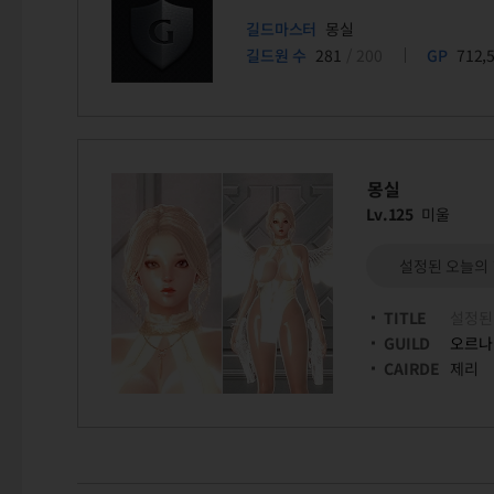
길드마스터
몽실
길드원 수
281
/ 200
GP
712,
몽실
Lv.125
미울
설정된 오늘의
TITLE
설정된
GUILD
오르나
CAIRDE
제리