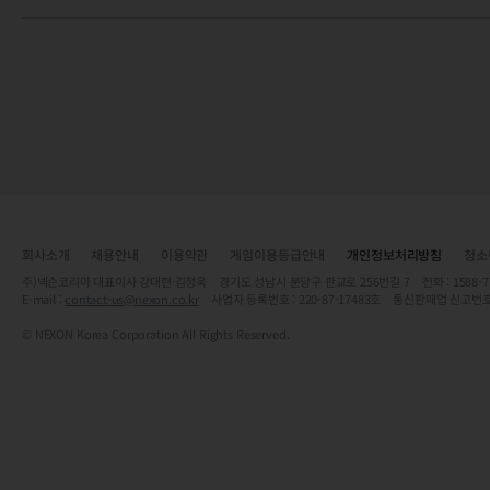
회사소개
채용안내
이용약관
게임이용등급안내
개인정보처리방침
청소
주)넥슨코리아 대표이사 강대현·김정욱 경기도 성남시 분당구 판교로 256번길 7 전화 : 1588-7701 
E-mail :
contact-us@nexon.co.kr
사업자 등록번호 : 220-87-17483호 통신판매업 신고번호
© NEXON Korea Corporation All Rights Reserved.