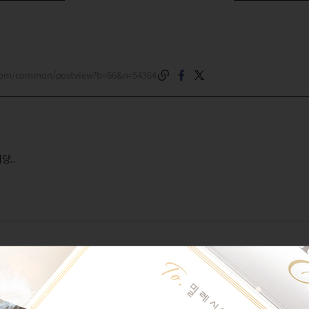
.com/common/postview?b=66&n=54364
당..
의 오독,태백제외