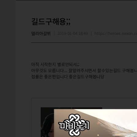
길드구해용;;
델리아갈뷔
2019-01-04 18:49
https://heroes.nexon
아직 시작한지 별로안되서;;
아무것도 모릅니다... 잘알려주시면서 할수있는길드 구해봅니
접률은 좋은편입니다 좋은길드구해봅니당
델리아갈뷔
Lv.92
델리아
레이드문