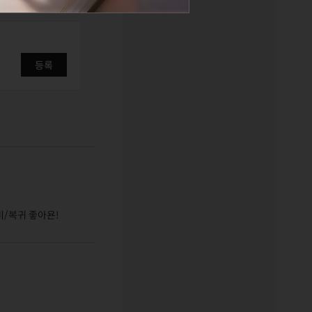
등록
비/복귀 좋아욘!