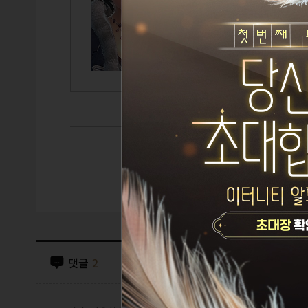
TITLE
GUILD
CAIRDE
댓글
2