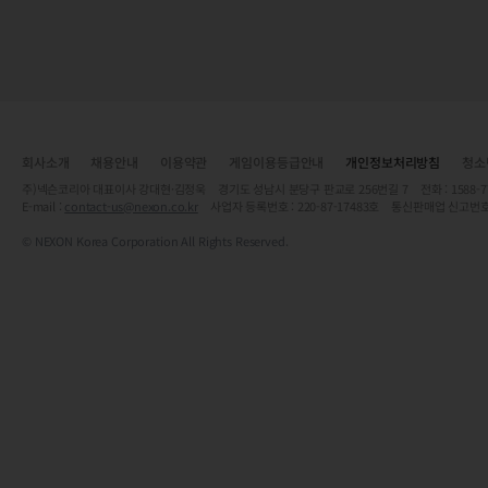
회사소개
채용안내
이용약관
게임이용등급안내
개인정보처리방침
청소
주)넥슨코리아 대표이사 강대현·김정욱 경기도 성남시 분당구 판교로 256번길 7 전화 : 1588-7701 
E-mail :
contact-us@nexon.co.kr
사업자 등록번호 : 220-87-17483호 통신판매업 신고번호
© NEXON Korea Corporation All Rights Reserved.