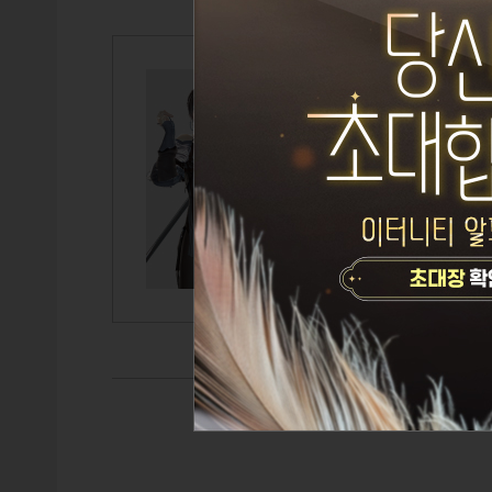
전_펄드려
Lv.70
이비
설정된 
TITLE
GUILD
CAIRDE