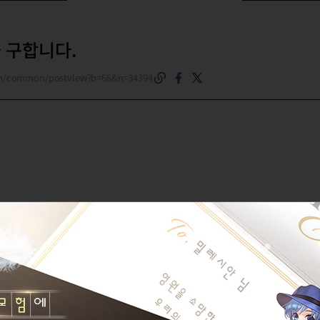
 구합니다.
om/common/postview?b=66&n=34394
/>