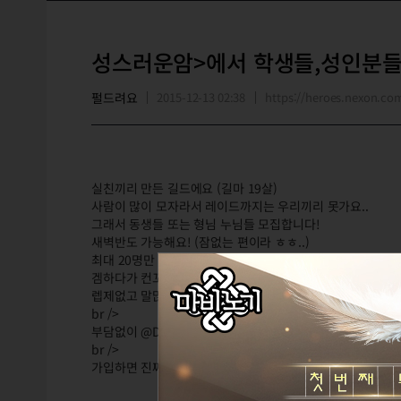
성스러운암>에서 학생들,성인분들
펄드려요
2015-12-13 02:38
https://heroes.nexon.c
실친끼리 만든 길드에요 (길마 19살)
사람이 많이 모자라서 레이드까지는 우리끼리 못가요..
그래서 동생들 또는 형님 누님들 모집합니다!
새벽반도 가능해요! (잠없는 편이라 ㅎㅎ..)
최대 20명만 구하는 소수정예 길드에요
겜하다가 컨꼬여서 암걸리는사람 들어오면 좋습니다 ㅎㅎbr 
렙제없고 말많으셔도됩니다. 스카이프 자주합니다!
br />
부담없이 @Diabolous @스탭즙 에게 귓말 or 우편주세요
br />
가입하면 진짜 후회없습니다!