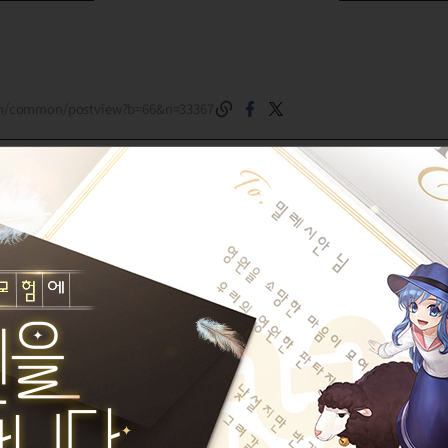
om/common/postview?b=66&n=33367