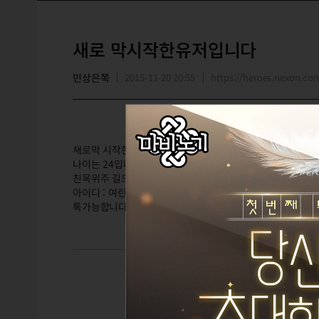
새로 막시작한유저입니다
민상은쪽
2015-11-20 20:55
https://heroes.nexon.c
새로막 시작한 유저입니다
나이는 24입니다
친목위주 길드를 원합니다 ~
아이디 : 여린킹콩 귓말주세요
톡가능합니다