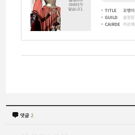
TITLE
꼬맹이
GUILD
설정된
CAIRDE
카르제
댓글
2