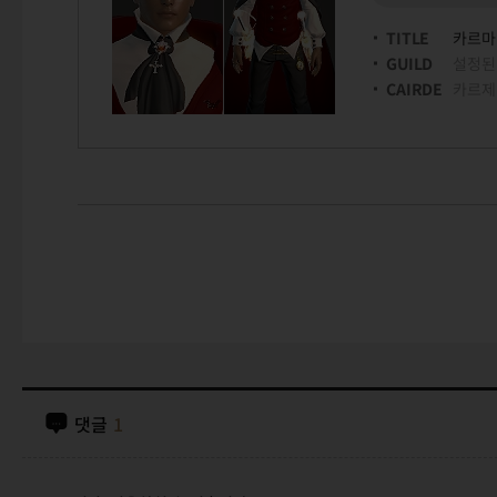
TITLE
카르마
GUILD
설정된
CAIRDE
카르제
댓글
1