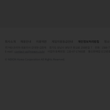
회사소개
채용안내
이용약관
게임이용등급안내
개인정보처리방침
청소
주)넥슨코리아 대표이사 강대현·김정욱 경기도 성남시 분당구 판교로 256번길 7 전화 : 1588-7701 
E-mail :
contact-us@nexon.co.kr
사업자 등록번호 : 220-87-17483호 통신판매업 신고번호
© NEXON Korea Corporation All Rights Reserved.