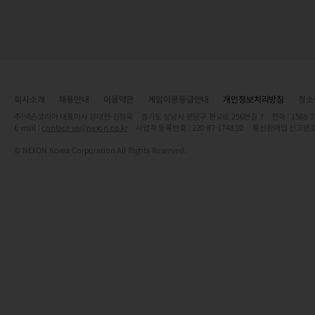
회사소개
채용안내
이용약관
게임이용등급안내
개인정보처리방침
청소
주)넥슨코리아 대표이사 강대현·김정욱 경기도 성남시 분당구 판교로 256번길 7 전화 : 1588-7701 
E-mail :
contact-us@nexon.co.kr
사업자 등록번호 : 220-87-17483호 통신판매업 신고번호
© NEXON Korea Corporation All Rights Reserved.