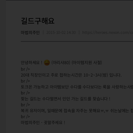
길드구해요
마법의주인
2015-10-02 14:30
https://heroes.nexon.com
안녕하세요 !
(아리샤80) (아이템지원 사절)
br />
20대 직장인이고 주로 접하는시간은 10~2~3시(밤) 입니다.
br />
토크온 가능하고 아이템보단 수다를 수다보다는 룩을 사랑하는사
br />
찾는 길드는 수다떨면서 인던 가는 길드를 찾습니다 !
br />
복귀 유저이며, 일때문에 접속을 자주는 못해요ㅠ,ㅠ 쉬는날에는 접
br />
마법의주인 - 귓말주세요 !